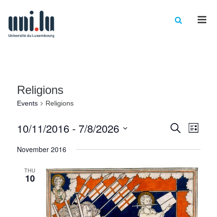
Men
Religions
Events
Religions
Events
Eve
10/11/2016
 - 
7/8/2026
Search
List
Vie
Select
Searc
November 2016
date.
Nav
and
THU
Views
10
Naviga