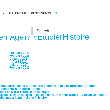
!
CALENDAR
PAST EVENTS
yen Âge)? #EtudierHistoire
ARCHIVES
February 2019
February 2018
sité du Luxembourg vous invite à discuter sur l’importance des étu
January 2018
April 2017
March 2017
February 2017
RECENT POSTS
eptualizations of Europe from a continent to a cultural interpretation
avid Engels on Radio France
nce on Maria Theresia on the radio
bilisée. Roman national et identité dans un monde fragile – Nicolas Offenstadt
t distinguer la mémoire et l’histoire
CENT COMMENTS