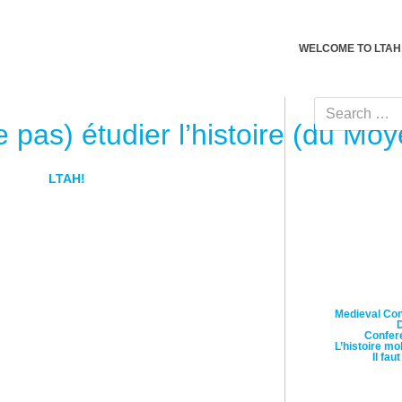
WELCOME TO LTAH
Search for:
 pas) étudier l’histoire (du Mo
January 3, 2017
By
LTAH!
ion de Let’s Talk About History!, l’Institut d’histoire de l’Univer
Medieval Conc
D
Confere
L’histoire mo
Il fau
RE