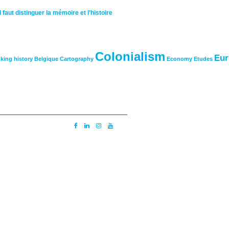
Il faut distinguer la mémoire et l’histoire
TAGS
Colonialism
Eur
king history
Belgique
Cartography
Economy
Etudes